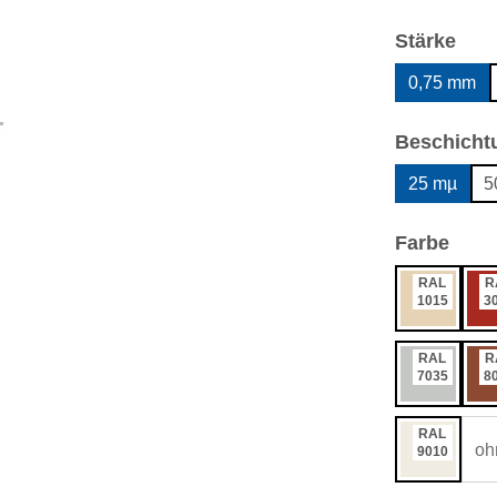
aus
Stärke
0,75 mm
Beschicht
25 mµ
5
ausw
Farbe
RAL
R
1015
3
RAL
R
7035
8
RAL
oh
9010