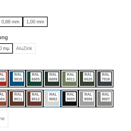
wählen
0,88 mm
1,00 mm
auswählen
ung
0 mµ
AluZink
ählen
AL
RAL
RAL
RAL
RAL
RAL
RAL
000
5010
6005
6009
6011
6020
7016
AL
RAL
RAL
RAL
RAL
RAL
RAL
004
8011
8012
9002
9005
9006
9007
ne