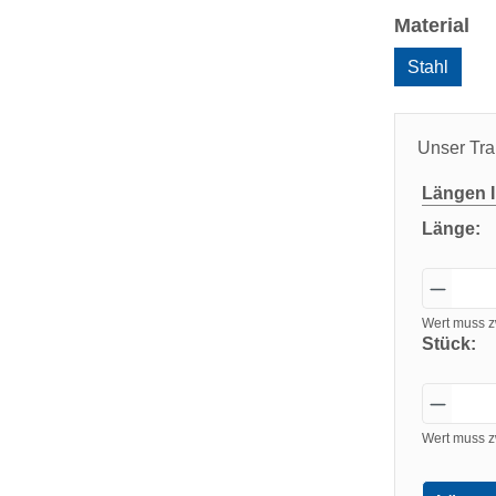
au
Material
Stahl
Unser Tra
Längen
I
Länge:
Wert muss z
Stück:
Wert muss z