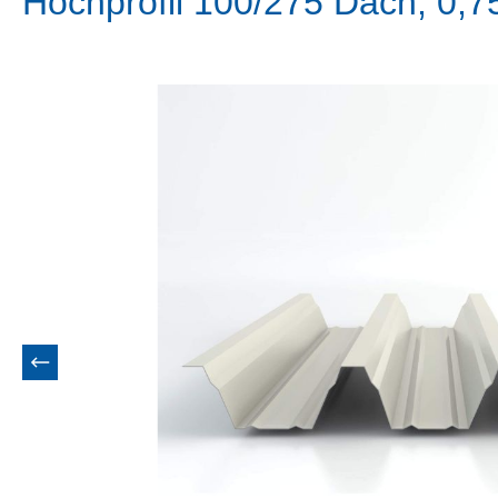
Hochprofil 100/275 Dach, 0,
Bildergalerie überspringen