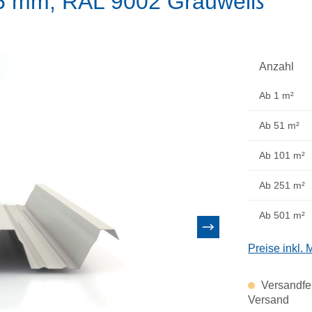
75 mm, RAL 9002 Grauweiß
Anzahl
Ab
1 m²
Ab
51 m²
Ab
101 m²
Ab
251 m²
Ab
501 m²
Preise inkl.
Versandfer
Versand