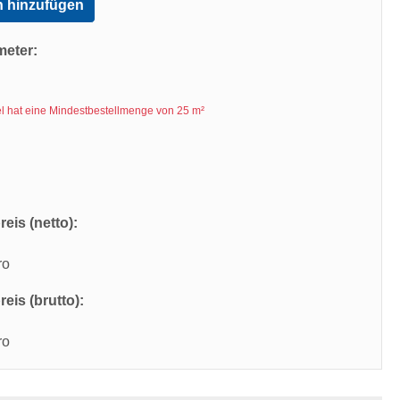
 hinzufügen
meter:
kel hat eine Mindestbestellmenge von 25 m²
eis (netto):
ro
eis (brutto):
ro