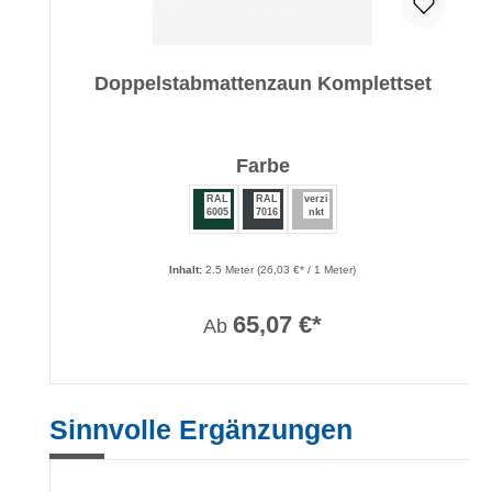
Doppelstabmattenzaun Komplettset
auswählen
Farbe
RAL
RAL
verzi
6005
7016
nkt
Inhalt:
2.5 Meter
(26,03 €* / 1 Meter)
65,07 €*
Ab
Produktgalerie überspringen
Sinnvolle Ergänzungen