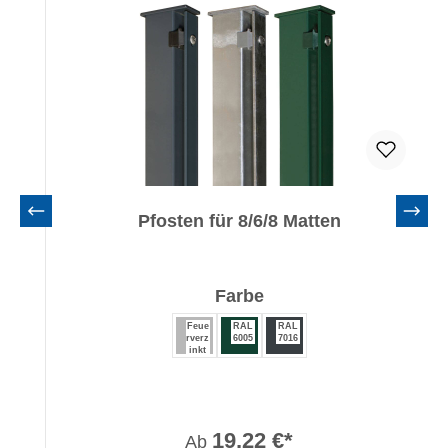
Pfosten für 8/6/8 Matten
auswählen
Farbe
Feue
RAL
RAL
rverz
6005
7016
inkt
19,22 €*
Ab