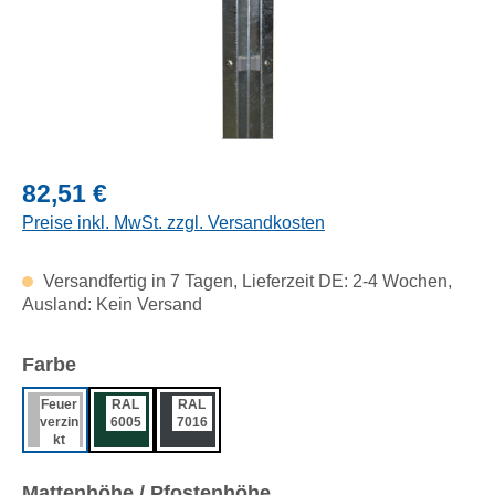
Regulärer Preis:
82,51 €
Preise inkl. MwSt. zzgl. Versandkosten
Versandfertig in 7 Tagen, Lieferzeit DE: 2-4 Wochen,
Ausland: Kein Versand
auswählen
Farbe
Feuer
RAL
RAL
verzin
6005
7016
kt
auswählen
Mattenhöhe / Pfostenhöhe