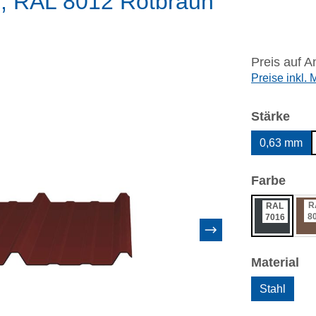
m, RAL 8012 Rotbraun
Preis auf A
Preise inkl.
aus
Stärke
0,63 mm
ausw
Farbe
R
RAL
8
7016
au
Material
Stahl