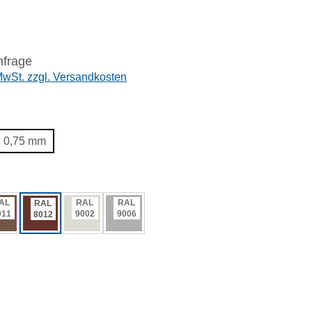
nfrage
 MwSt. zzgl. Versandkosten
wählen
0,75 mm
ählen
AL
RAL
RAL
RAL
011
9002
9006
8012
swählen