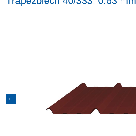
Trapezblech 40/333, 0,63 m
Bildergalerie überspringen