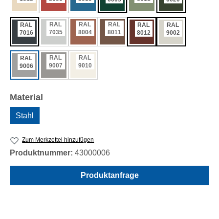
RAL
RAL
RAL
RAL
RAL
RAL
7035
8004
8011
7016
8012
9002
RAL
RAL
RAL
9007
9010
9006
auswählen
Material
Stahl
Zum Merkzettel hinzufügen
Produktnummer:
43000006
Produktanfrage