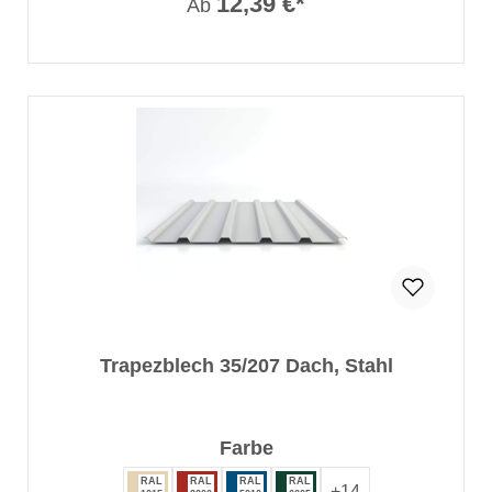
12,39 €*
Ab
Trapezblech 35/207 Dach, Stahl
auswählen
Farbe
RAL
RAL
RAL
RAL
+
14