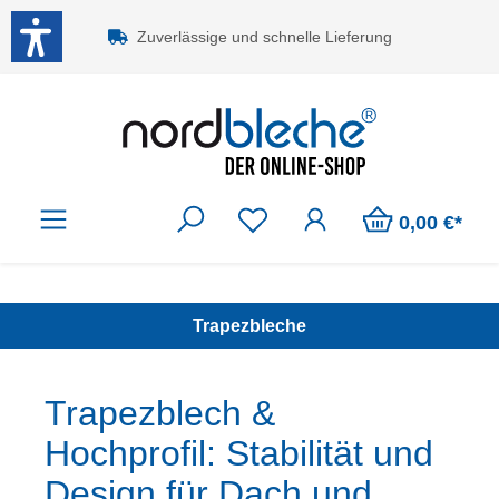
Zum Hauptinhalt springen
Zuverlässige und schnelle Lieferung
0,00 €*
Trapezbleche
Trapezblech &
Hochprofil: Stabilität und
Design für Dach und