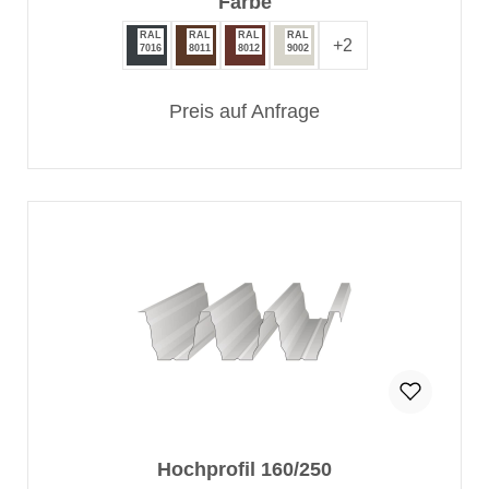
auswählen
Farbe
RAL
RAL
RAL
RAL
+
2
7016
8011
8012
9002
Preis auf Anfrage
Hochprofil 160/250