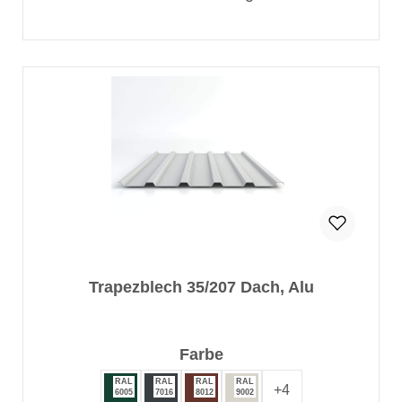
Trapezblech 35/207 Dach, Alu
auswählen
Farbe
RAL
RAL
RAL
RAL
+
4
6005
7016
8012
9002