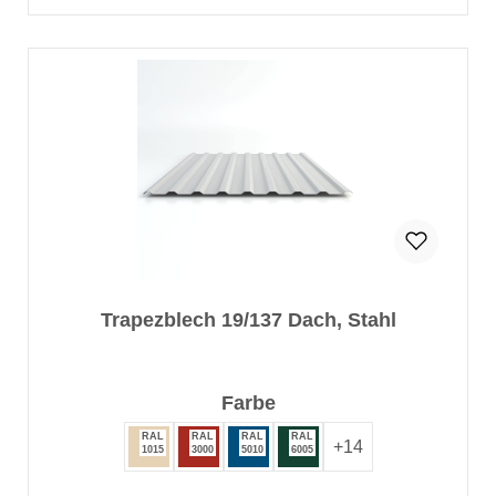
Trapezblech 19/137 Dach, Stahl
auswählen
Farbe
RAL
RAL
RAL
RAL
+
14
1015
3000
5010
6005