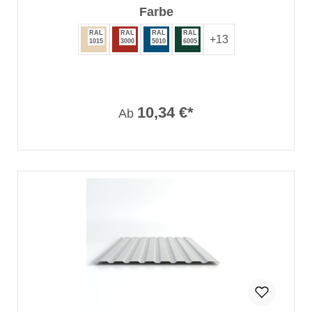
auswählen
Farbe
RAL
RAL
RAL
RAL
+
13
1015
3000
5010
6005
10,34 €*
Ab