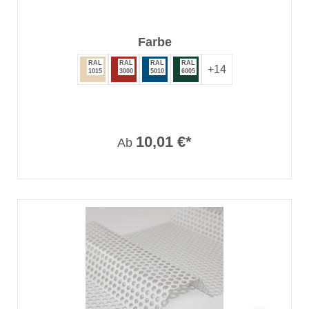
auswählen
Farbe
RAL
RAL
RAL
RAL
+
14
1015
3000
5010
6005
10,01 €*
Ab