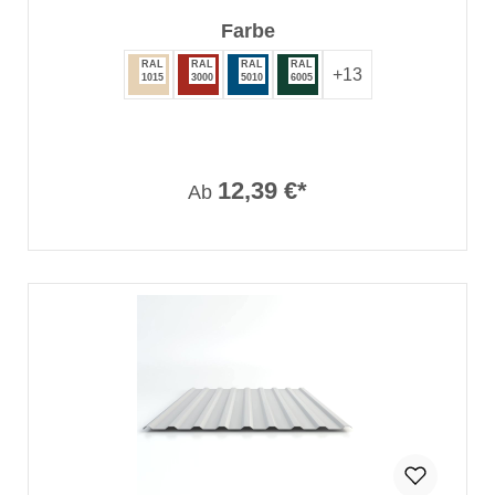
auswählen
Farbe
RAL
RAL
RAL
RAL
+
13
1015
3000
5010
6005
12,39 €*
Ab