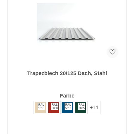
Trapezblech 20/125 Dach, Stahl
auswählen
Farbe
RAL
RAL
RAL
RAL
+
14
1015
3000
5010
6005