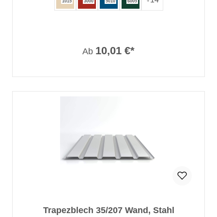
1015
3000
5010
6005
10,01 €*
Ab
Trapezblech 35/207 Wand, Stahl