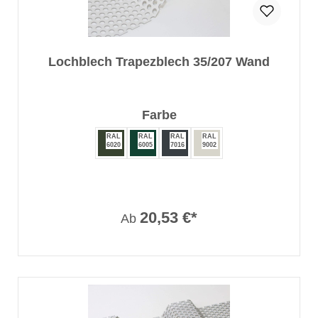
Lochblech Trapezblech 35/207 Wand
auswählen
Farbe
RAL
RAL
RAL
RAL
6020
6005
7016
9002
20,53 €*
Ab