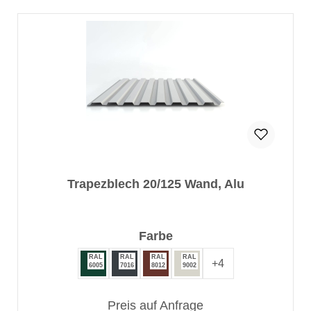
Trapezblech 20/125 Wand, Alu
auswählen
Farbe
RAL
RAL
RAL
RAL
+
4
6005
7016
8012
9002
Preis auf Anfrage