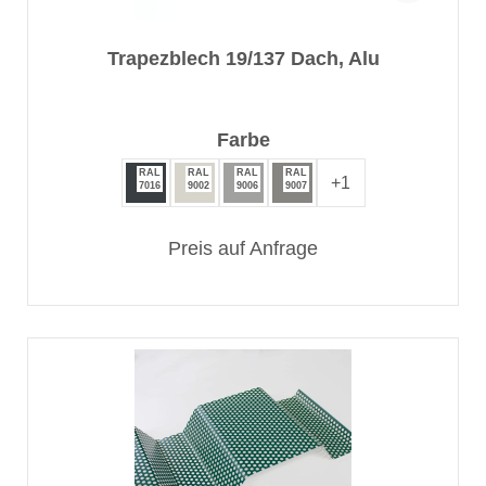
Trapezblech 19/137 Dach, Alu
auswählen
Farbe
RAL
RAL
RAL
RAL
+
1
7016
9002
9006
9007
Preis auf Anfrage