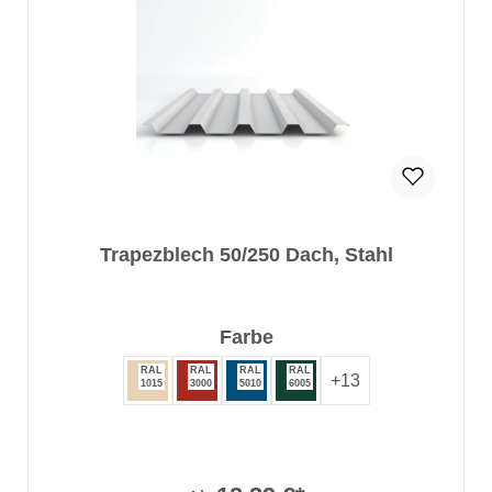
Trapezblech 50/250 Dach, Stahl
auswählen
Farbe
RAL
RAL
RAL
RAL
+
13
1015
3000
5010
6005