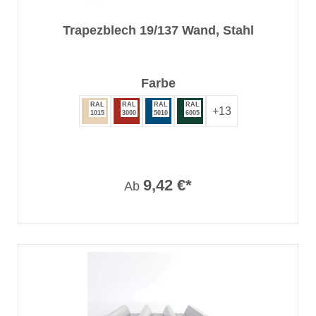
Trapezblech 19/137 Wand, Stahl
auswählen
Farbe
RAL
RAL
RAL
RAL
+
13
1015
3000
5010
6005
9,42 €*
Ab