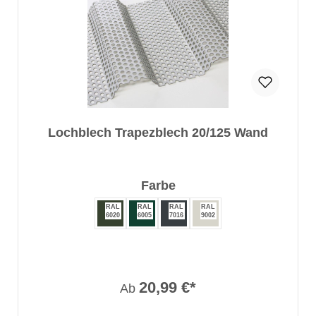
Lochblech Trapezblech 20/125 Wand
auswählen
Farbe
RAL
RAL
RAL
RAL
6020
6005
7016
9002
20,99 €*
Ab