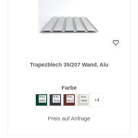
Trapezblech 35/207 Wand, Alu
auswählen
Farbe
RAL
RAL
RAL
RAL
+
4
6005
7016
8012
9002
Preis auf Anfrage