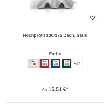
Hochprofil 100/275 Dach, Stahl
auswählen
Farbe
RAL
RAL
RAL
RAL
+
14
1015
3000
5010
6005
15,51 €*
Ab