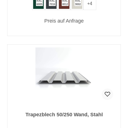
RAL
RAL
RAL
RAL
+
4
6005
7016
8012
9002
Preis auf Anfrage
Trapezblech 50/250 Wand, Stahl