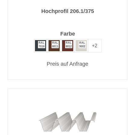
Hochprofil 206.1/375
auswählen
Farbe
RAL
RAL
RAL
RAL
+
2
7016
8011
8012
9002
Preis auf Anfrage