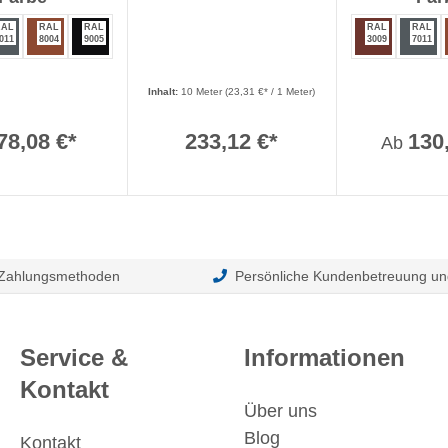
RAL
RAL
RAL
RAL
RAL
011
8004
9005
3009
7011
Inhalt:
10 Meter
(23,31 €* / 1 Meter)
78,08 €*
233,12 €*
130
Ab
 Zahlungsmethoden
Persönliche Kundenbetreuung un
Service &
Informationen
Kontakt
Über uns
Blog
Kontakt