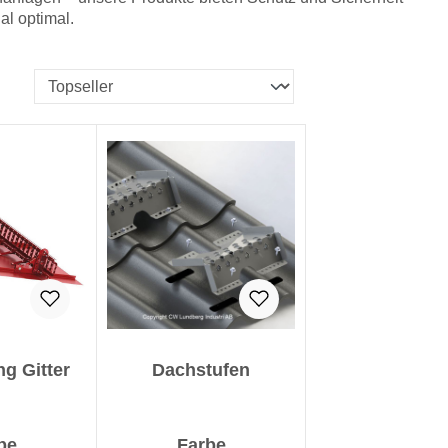
al optimal.
g Gitter
Dachstufen
auswählen
auswählen
be
Farbe