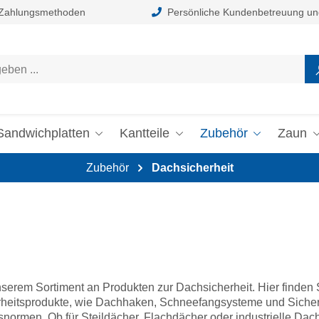
 Zahlungsmethoden
Persönliche Kundenbetreuung un
Sandwichplatten
Kantteile
Zubehör
Zaun
Zubehör
Dachsicherheit
serem Sortiment an Produkten zur Dachsicherheit. Hier finden 
heitsprodukte, wie Dachhaken, Schneefangsysteme und Sicherh
itsnormen. Ob für Steildächer, Flachdächer oder industrielle D