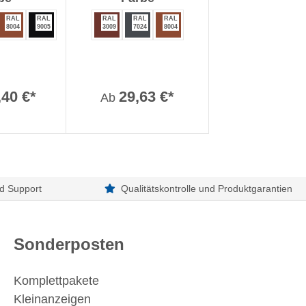
RAL
RAL
RAL
RAL
RAL
8004
9005
3009
7024
8004
,40 €*
29,63 €*
Ab
d Support
Qualitätskontrolle und Produktgarantien
Sonderposten
Komplettpakete
Kleinanzeigen