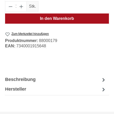
Produkt Anzahl: Gib den gewünschten Wert e
Stk.
In den Warenkorb
Zum Merkzettel hinzufügen
Produktnummer:
88000179
EAN:
7340001915648
Beschreibung
Hersteller