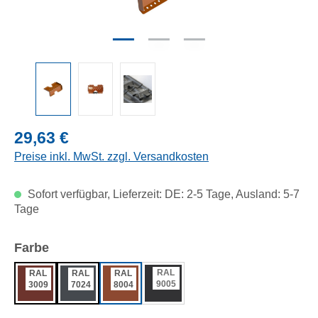
Regulärer Preis:
29,63 €
Preise inkl. MwSt. zzgl. Versandkosten
Sofort verfügbar, Lieferzeit: DE: 2-5 Tage, Ausland: 5-7
Tage
auswählen
Farbe
RAL
RAL
RAL
RAL
9005
3009
7024
8004