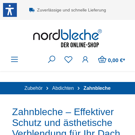
Zum Hauptinhalt springen
Zuverlässige und schnelle Lieferung
0,00 €*
Zubehör
Abdichten
Zahnbleche
Zahnbleche – Effektiver
Schutz und ästhetische
Verblendung für Ihr Dach