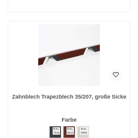
Zahnblech Trapezblech 35/207, große Sicke
auswählen
Farbe
RAL
RAL
RAL
7016
8012
9002