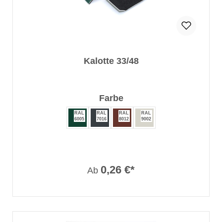
Kalotte 33/48
auswählen
Farbe
RAL
RAL
RAL
RAL
6005
7016
8012
9002
0,26 €*
Ab