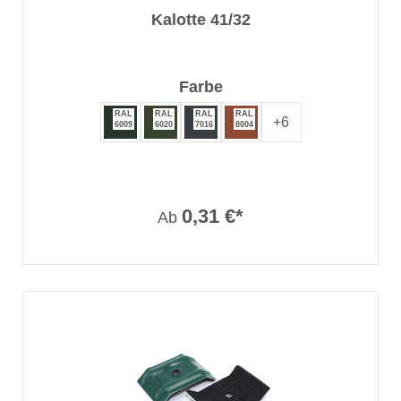
Kalotte 41/32
auswählen
Farbe
RAL
RAL
RAL
RAL
+
6
6009
6020
7016
8004
0,31 €*
Ab