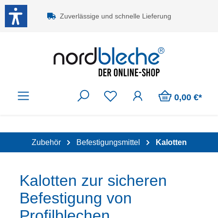
Zum Hauptinhalt springen
Zuverlässige und schnelle Lieferung
0,00 €*
Zubehör
Befestigungsmittel
Kalotten
Kalotten zur sicheren
Befestigung von
Profilblechen