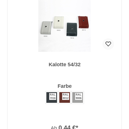
Kalotte 54/32
auswählen
Farbe
RAL
RAL
RAL
7016
8012
9006
0,44 €*
Ab