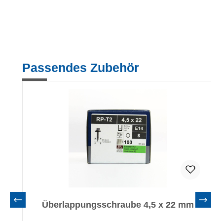
Produktgalerie überspringen
Passendes Zubehör
Überlappungsschraube 4,5 x 22 mm