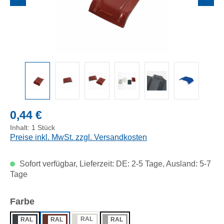
Regulärer Preis:
0,44 €
Inhalt:
1 Stück
Preise inkl. MwSt. zzgl. Versandkosten
Sofort verfügbar, Lieferzeit: DE: 2-5 Tage, Ausland: 5-7
Tage
auswählen
Farbe
RAL
RAL
RAL
RAL