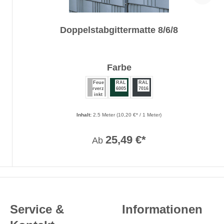
Doppelstabgittermatte 8/6/8
auswählen
Farbe
Feue
RAL
RAL
rverz
6005
7016
inkt
Inhalt:
2.5 Meter
(10,20 €* / 1 Meter)
25,49 €*
Ab
Service &
Informationen