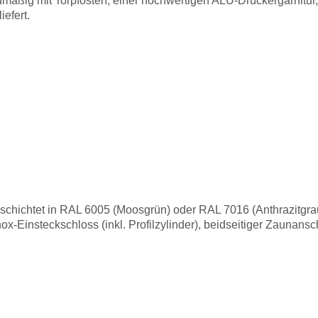
ardmäßig mit Torpfosten, einer hochwertigen ALU-Drückergarnitur
efert.
eschichtet in RAL 6005 (Moosgrün) oder RAL 7016 (Anthrazitgr
nox-Einsteckschloss (inkl. Profilzylinder), beidseitiger Zaunan