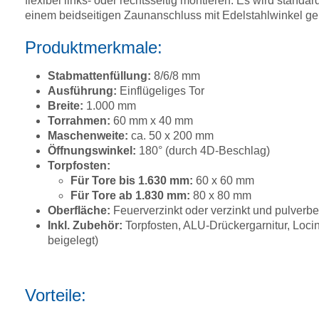
flexibel links- oder rechtsseitig montieren. Es wird stand
einem beidseitigen Zaunanschluss mit Edelstahlwinkel geli
Produktmerkmale:
Stabmattenfüllung:
8/6/8 mm
Ausführung:
Einflügeliges Tor
Breite:
1.000 mm
Torrahmen:
60 mm x 40 mm
Maschenweite:
ca. 50 x 200 mm
Öffnungswinkel:
180° (durch 4D-Beschlag)
Torpfosten:
Für Tore bis 1.630 mm:
60 x 60 mm
Für Tore ab 1.830 mm:
80 x 80 mm
Oberfläche:
Feuerverzinkt oder verzinkt und pulverb
Inkl. Zubehör:
Torpfosten, ALU-Drückergarnitur, Loci
beigelegt)
Vorteile: