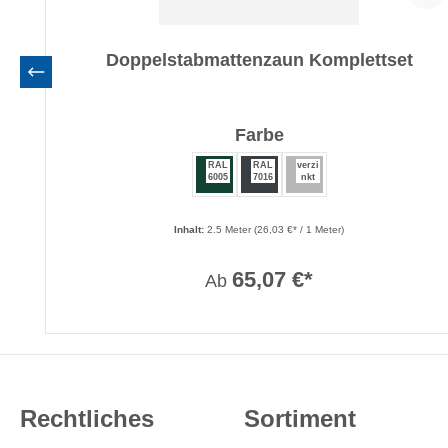
Doppelstabmattenzaun Komplettset
auswählen
Farbe
RAL
RAL
verzi
6005
7016
nkt
Inhalt:
2.5 Meter
(26,03 €* / 1 Meter)
65,07 €*
Ab
Rechtliches
Sortiment