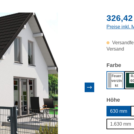
Regulärer Pr
326,42
Preise inkl.
Versandfer
Versand
ausw
Farbe
Feuer
R
verzin
6
kt
ausw
Höhe
630 mm
1.630 mm