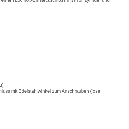
, einem Locinox-Einsteckschloss mit Profilzylinder und
au)
schluss mit Edelstahlwinkel zum Anschrauben (lose