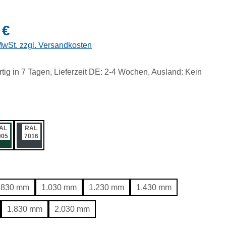
eis:
 €
 MwSt. zzgl. Versandkosten
tig in 7 Tagen, Lieferzeit DE: 2-4 Wochen, Ausland: Kein
ählen
AL
RAL
005
7016
ählen
830 mm
1.030 mm
1.230 mm
1.430 mm
1.830 mm
2.030 mm