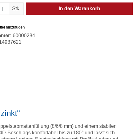
Anzahl: Gib den gewünschten Wert ein oder
Stk.
In den Warenkorb
tel hinzufügen
mmer:
60000284
14937621
zinkt"
Doppelstabmattenfüllung (8/6/8 mm) und einem stabilen
 4D-Beschlags komfortabel bis zu 180° und lässt sich