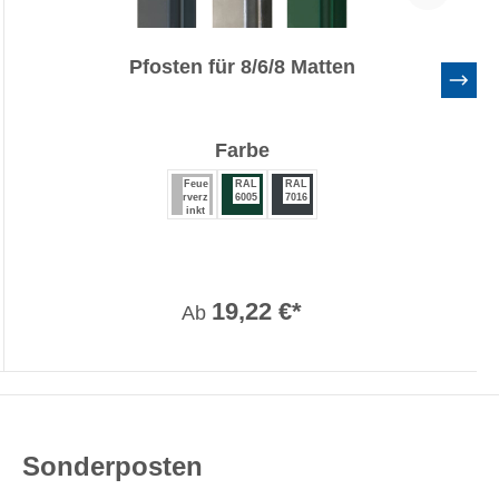
Pfosten für 8/6/8 Matten
auswählen
Farbe
Feue
RAL
RAL
rverz
6005
7016
inkt
19,22 €*
Ab
Sonderposten