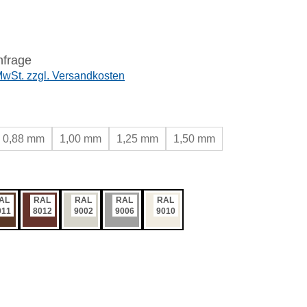
nfrage
 MwSt. zzgl. Versandkosten
wählen
0,88 mm
1,00 mm
1,25 mm
1,50 mm
ählen
AL
RAL
RAL
RAL
RAL
011
8012
9002
9006
9010
swählen