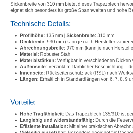
Sickenbreite von 310 mm bietet dieses Trapezblech hervo
eignet sich besonders für große Spannweiten und hohe B
Technische Details:
Profilhöhe:
135 mm |
Sickenbreite:
310 mm
Deckbreite:
930 mm (kann je nach Hersteller variiere
Abrechnungsbreite:
970 mm (kann je nach Hersteller
Material:
Robuster Stahl
Materialstärken:
Verfügbar in verschiedenen Dicken
Außenseite:
Verzinkt mit farblicher Beschichtung –
Innenseite:
Rückseitenschutzlack (RSL) nach Werkswa
Längen:
Erhältlich in Standardlängen von 6, 7, 8, 9
Vorteile:
Hohe Tragfähigkeit:
Das Trapezblech 135/310 ist pe
Langlebig und widerstandsfähig:
Durch die Feuerve
Effiziente Installation:
Mit einer praktischen Abrechn
Vielseitig einsetzbar:
Besonders geeignet für Dächer