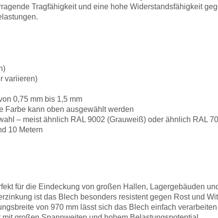
rragende Tragfähigkeit und eine hohe Widerstandsfähigkeit g
elastungen.
n)
 variieren)
 von 0,75 mm bis 1,5 mm
 die Farbe kann oben ausgewählt werden
hl – meist ähnlich RAL 9002 (Grauweiß) oder ähnlich RAL 70
 und 10 Metern
rfekt für die Eindeckung von großen Hallen, Lagergebäuden und
rzinkung ist das Blech besonders resistent gegen Rost und Wit
ungsbreite von 970 mm lässt sich das Blech einfach verarbeite
 mit großen Spannweiten und hohem Belastungspotential.