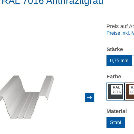
 RAL 7016 Anthrazitgrau
Preis auf A
Preise inkl.
aus
Stärke
0,75 mm
ausw
Farbe
RAL
R
7016
8
au
Material
Stahl