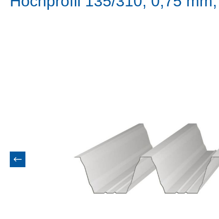
Hochprofil 135/310, 0,75 mm,
Bildergalerie überspringen