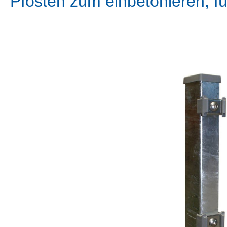
Pfosten zum einbetonieren, f
Bildergalerie überspringen