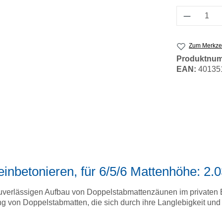
Produkt 
Zum Merkzet
Produktnu
EAN:
40135
inbetonieren, für 6/5/6 Mattenhöhe: 2.
en zuverlässigen Aufbau von Doppelstabmattenzäunen im privaten
g von Doppelstabmatten, die sich durch ihre Langlebigkeit und