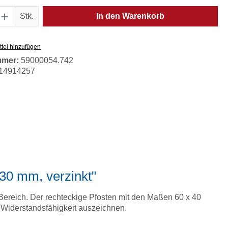
Anzahl: Gib den gewünschten Wert ein oder
Stk.
In den Warenkorb
tel hinzufügen
mmer:
59000054.742
14914257
030 mm, verzinkt"
 Bereich. Der rechteckige Pfosten mit den Maßen 60 x 40
 Widerstandsfähigkeit auszeichnen.