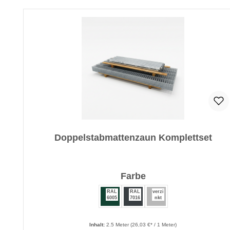
Produktgalerie überspringen
Doppelstabmattenzaun Komplettset
auswählen
Farbe
RAL
RAL
verzi
6005
7016
nkt
Inhalt:
2.5 Meter
(26,03 €* / 1 Meter)