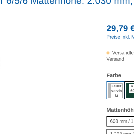
ür 6/5/6 Mattenhöhe: 2.030 mm, 
Regulärer Pr
29,79 
Preise inkl.
Versandfer
Versand
ausw
Farbe
Feuer
R
verzin
6
kt
Mattenhöh
608 mm / 