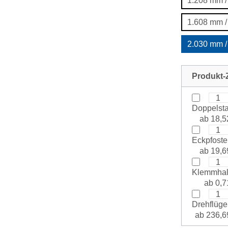
1.208 mm /
1.608 mm /
2.030 mm /
Produkt-Z
Doppelsta
ab 18,5
Eckpfoste
ab 19,6
Klemmhalt
ab 0,7
Drehflügel
ab 236,6