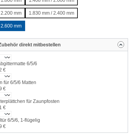
 1.800 mm
1.408 mm / 2.000 mm
 2.200 mm
1.830 mm / 2.400 mm
 2.600 mm
ubehör direkt mitbestellen
bgittermatte 6/5/6
2 €
n für 6/5/6 Matten
9 €
erplättchen für Zaunpfosten
1 €
tür 6/5/6, 1-flügelig
9 €