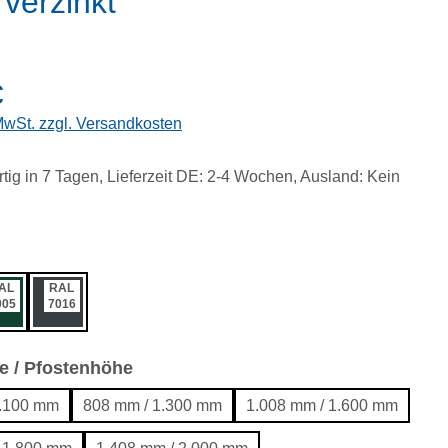
verzinkt
eis:
€
 MwSt. zzgl. Versandkosten
tig in 7 Tagen, Lieferzeit DE: 2-4 Wochen, Ausland: Kein
ählen
AL
RAL
005
7016
auswählen
e / Pfostenhöhe
1.100 mm
808 mm / 1.300 mm
1.008 mm / 1.600 mm