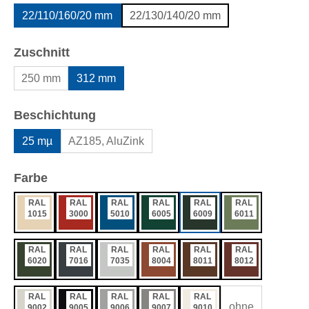
22/110/160/20 mm
22/130/140/20 mm
auswählen
Zuschnitt
250 mm
312 mm
auswählen
Beschichtung
25 mµ
AZ185, AluZink
auswählen
Farbe
RAL
RAL
RAL
RAL
RAL
RAL
1015
3000
5010
6005
6009
6011
RAL
RAL
RAL
RAL
RAL
RAL
6020
7016
7035
8004
8011
8012
RAL
RAL
RAL
RAL
RAL
ohne
9002
9005
9006
9007
9010