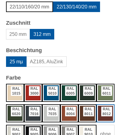
22/110/160/20 mm
22/130/140/20 mm
auswählen
Zuschnitt
250 mm
312 mm
auswählen
Beschichtung
25 mµ
AZ185, AluZink
auswählen
Farbe
RAL
RAL
RAL
RAL
RAL
RAL
1015
3000
5010
6005
6009
6011
RAL
RAL
RAL
RAL
RAL
RAL
6020
7016
7035
8004
8011
8012
RAL
RAL
RAL
RAL
RAL
ohne
9002
9005
9006
9007
9010