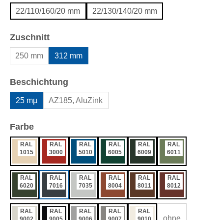
22/110/160/20 mm
22/130/140/20 mm
auswählen
Zuschnitt
250 mm
312 mm
auswählen
Beschichtung
25 mµ
AZ185, AluZink
auswählen
Farbe
RAL
RAL
RAL
RAL
RAL
RAL
1015
3000
5010
6005
6009
6011
RAL
RAL
RAL
RAL
RAL
RAL
6020
7016
7035
8004
8011
8012
RAL
RAL
RAL
RAL
RAL
ohne
9002
9005
9006
9007
9010