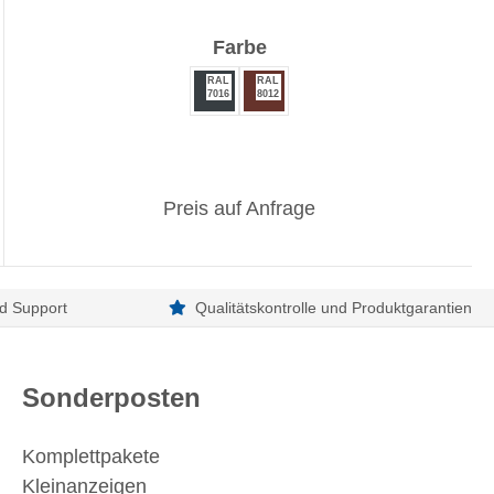
auswählen
Farbe
RAL
RAL
7016
8012
Preis auf Anfrage
d Support
Qualitätskontrolle und Produktgarantien
Sonderposten
Komplettpakete
Kleinanzeigen