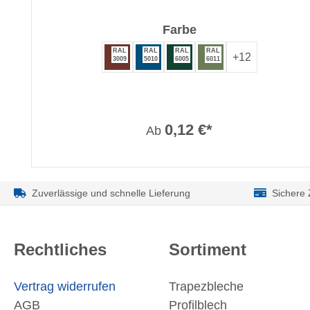
auswählen
Farbe
RAL
RAL
RAL
RAL
+
12
3009
5010
6005
6011
0,12 €*
Ab
Zuverlässige und schnelle Lieferung
Sichere
Rechtliches
Sortiment
Vertrag widerrufen
Trapezbleche
AGB
Profilblech