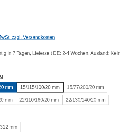
eis:
 MwSt. zzgl. Versandkosten
tig in 7 Tagen, Lieferzeit DE: 2-4 Wochen, Ausland: Kein
auswählen
g
/20 mm
15/115/100/20 mm
15/77/200/20 mm
/20 mm
22/110/160/20 mm
22/130/140/20 mm
uswählen
312 mm