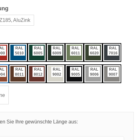
auswählen
ung
Z185, AluZink
ählen
AL
RAL
RAL
RAL
RAL
RAL
RAL
000
5010
6005
6009
6011
6020
7016
AL
RAL
RAL
RAL
RAL
RAL
RAL
004
8011
8012
9002
9005
9006
9007
ne
len Sie Ihre gewünschte Länge aus: