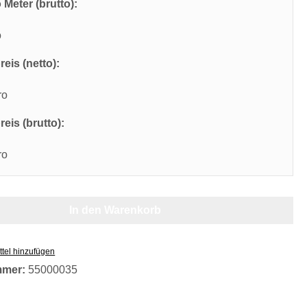
 Meter (brutto):
o
eis (netto):
ro
eis (brutto):
ro
In den Warenkorb
tel hinzufügen
mmer:
55000035