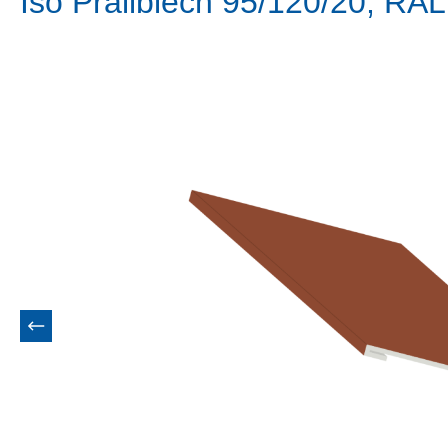
Iso Prallblech 95/120/20, RA
Bildergalerie überspringen