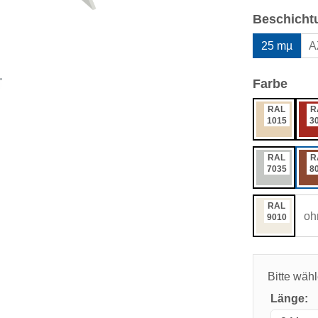
Beschicht
25 mµ
A
ausw
Farbe
RAL
R
1015
3
RAL
R
7035
8
RAL
oh
9010
Bitte wäh
Länge: