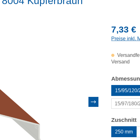
L 8004 Kupferbraun
Regulärer Pr
7,33 €
Preise inkl.
Versandfer
Versand
Abmessun
15/95/120
15/97/180
a
Zuschnitt
250 mm