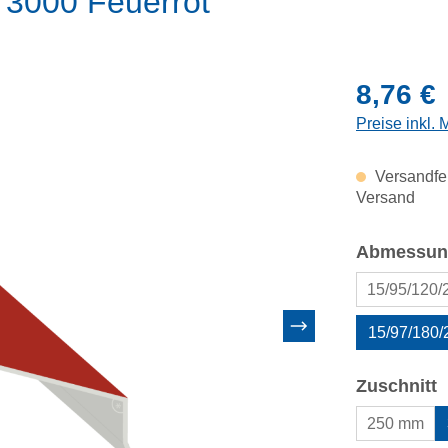
L 3000 Feuerrot
Regulärer Pr
8,76 €
Preise inkl.
Versandfer
Versand
Abmessun
15/95/120
15/97/180
a
Zuschnitt
250 mm