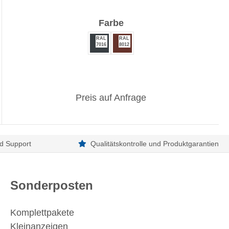
auswählen
Farbe
RAL
RAL
7016
8012
Preis auf Anfrage
d Support
Qualitätskontrolle und Produktgarantien
Sonderposten
Komplettpakete
Kleinanzeigen