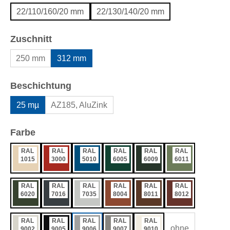
22/110/160/20 mm
22/130/140/20 mm
auswählen
Zuschnitt
250 mm
312 mm
auswählen
Beschichtung
25 mµ
AZ185, AluZink
auswählen
Farbe
RAL
RAL
RAL
RAL
RAL
RAL
1015
3000
5010
6005
6009
6011
RAL
RAL
RAL
RAL
RAL
RAL
6020
7016
7035
8004
8011
8012
RAL
RAL
RAL
RAL
RAL
ohne
9002
9005
9006
9007
9010