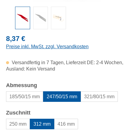
Regulärer Preis:
8,37 €
Preise inkl. MwSt. zzgl. Versandkosten
Versandfertig in 7 Tagen, Lieferzeit DE: 2-4 Wochen,
Ausland: Kein Versand
auswählen
Abmessung
185/50/15 mm
247/50/15 mm
321/80/15 mm
auswählen
Zuschnitt
250 mm
312 mm
416 mm