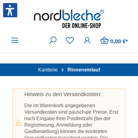
Zum Hauptinhalt springen
0,00 €*
Kantteile
Rinneneinlauf
Hinweis zu den Versandkosten:
Die im Warenkorb angegebenen
Versandkosten sind pauschale Preise. Erst
nach Eingabe Ihrer Postleitzahl (bei der
Registrierung, Anmeldung oder
Gastbestellung) können die konkreten
Versandkosten berechnet werden. Die