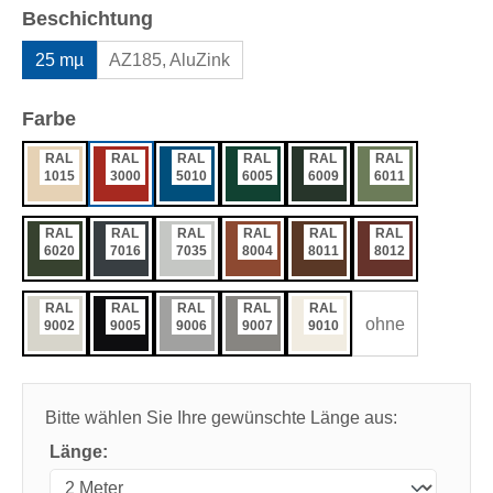
auswählen
Beschichtung
25 mµ
AZ185, AluZink
auswählen
Farbe
RAL
RAL
RAL
RAL
RAL
RAL
1015
3000
5010
6005
6009
6011
RAL
RAL
RAL
RAL
RAL
RAL
6020
7016
7035
8004
8011
8012
RAL
RAL
RAL
RAL
RAL
ohne
9002
9005
9006
9007
9010
Bitte wählen Sie Ihre gewünschte Länge aus:
Länge: