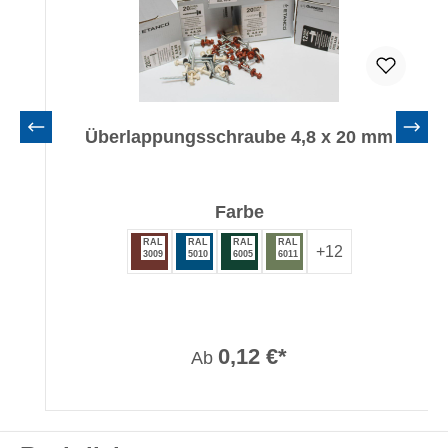
Überlappungsschraube 4,8 x 20 mm
auswählen
Farbe
RAL
RAL
RAL
RAL
+
12
3009
5010
6005
6011
0,12 €*
Ab