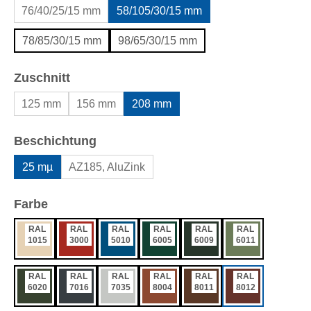
76/40/25/15 mm
58/105/30/15 mm
78/85/30/15 mm
98/65/30/15 mm
auswählen
Zuschnitt
125 mm
156 mm
208 mm
auswählen
Beschichtung
25 mµ
AZ185, AluZink
auswählen
Farbe
RAL
RAL
RAL
RAL
RAL
RAL
1015
3000
5010
6005
6009
6011
RAL
RAL
RAL
RAL
RAL
RAL
6020
7016
7035
8004
8011
8012