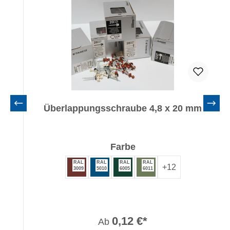
Überlappungsschraube 4,8 x 20 mm
auswählen
Farbe
RAL
RAL
RAL
RAL
+
12
3009
5010
6005
6011
0,12 €*
Ab