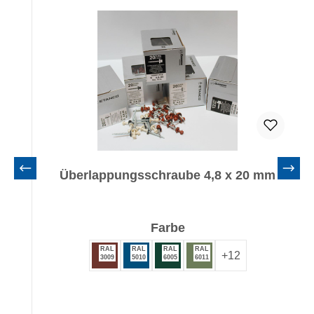
Überlappungsschraube 4,8 x 20 mm
auswählen
Farbe
RAL
RAL
RAL
RAL
+
12
3009
5010
6005
6011