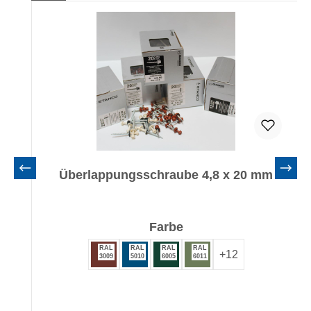
Überlappungsschraube 4,8 x 20 mm
auswählen
Farbe
RAL
RAL
RAL
RAL
+
12
3009
5010
6005
6011