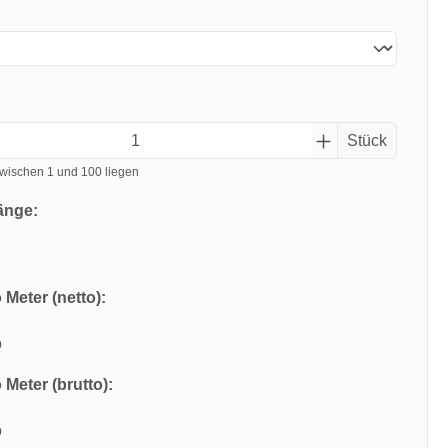
Stück
wischen 1 und 100 liegen
änge:
 Meter (netto):
o
 Meter (brutto):
o