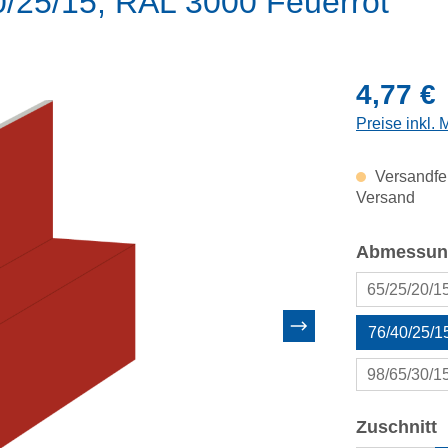
0/25/15, RAL 3000 Feuerrot
Regulärer Pr
4,77 €
Preise inkl.
Versandfer
Versand
Abmessun
65/25/20/
76/40/25/
98/65/30/
a
Zuschnitt