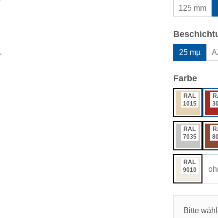
125 mm
Beschicht
25 mµ
A
ausw
Farbe
RAL
R
1015
3
RAL
R
7035
8
RAL
oh
9010
Bitte wäh