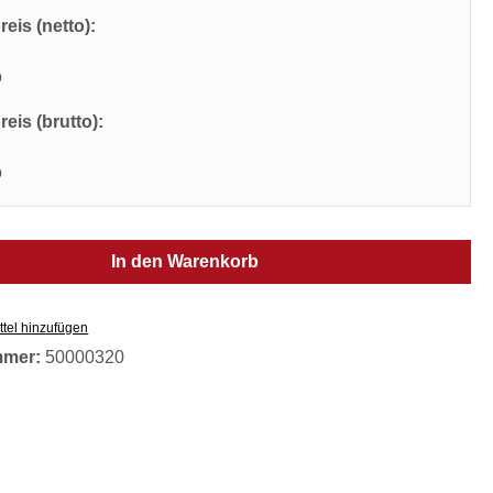
eis (netto):
o
eis (brutto):
o
In den Warenkorb
tel hinzufügen
mmer:
50000320