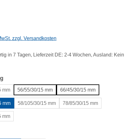
eis:
 MwSt. zzgl. Versandkosten
tig in 7 Tagen, Lieferzeit DE: 2-4 Wochen, Ausland: Kein
auswählen
g
15 mm
56/55/30/15 mm
66/45/30/15 mm
15 mm
58/105/30/15 mm
78/85/30/15 mm
15 mm
uswählen