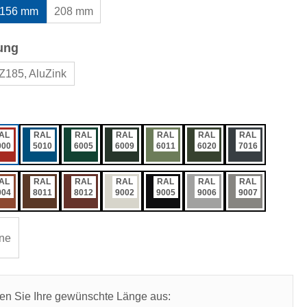
156 mm
208 mm
auswählen
ung
Z185, AluZink
ählen
AL
RAL
RAL
RAL
RAL
RAL
RAL
000
5010
6005
6009
6011
6020
7016
AL
RAL
RAL
RAL
RAL
RAL
RAL
004
8011
8012
9002
9005
9006
9007
ne
len Sie Ihre gewünschte Länge aus: