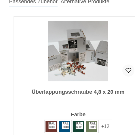
Passendes Zubehör
Alternative Produkte
Produktgalerie überspringen
Überlappungsschraube 4,8 x 20 mm
auswählen
Farbe
RAL
RAL
RAL
RAL
+
12
3009
5010
6005
6011