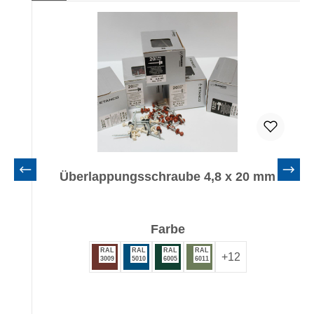
Überlappungsschraube 4,8 x 20 mm
auswählen
Farbe
RAL
RAL
RAL
RAL
+
12
3009
5010
6005
6011