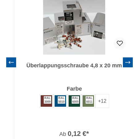
Überlappungsschraube 4,8 x 20 mm
auswählen
Farbe
RAL
RAL
RAL
RAL
+
12
3009
5010
6005
6011
0,12 €*
Ab