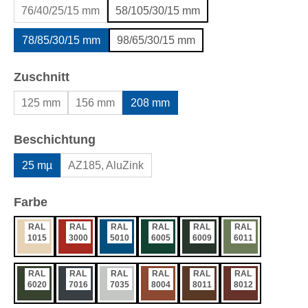
76/40/25/15 mm
58/105/30/15 mm
78/85/30/15 mm
98/65/30/15 mm
auswählen
Zuschnitt
125 mm
156 mm
208 mm
auswählen
Beschichtung
25 mµ
AZ185, AluZink
auswählen
Farbe
RAL
RAL
RAL
RAL
RAL
RAL
1015
3000
5010
6005
6009
6011
RAL
RAL
RAL
RAL
RAL
RAL
6020
7016
7035
8004
8011
8012