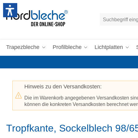
um Hauptinhalt springen
Zur Suche springen
Trapezbleche
Profilbleche
Lichtplatten
Hinweis zu den Versandkosten:
Die im Warenkorb angegebenen Versandkosten sind p
können die konkreten Versandkosten berechnet werd
Tropfkante, Sockelblech 98/6