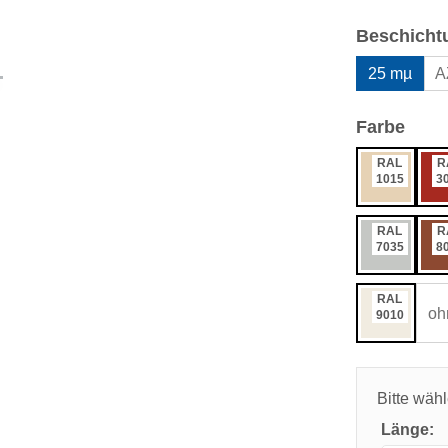
Beschicht
25 mµ
A
ausw
Farbe
RAL
R
1015
3
RAL
R
7035
8
RAL
oh
9010
Bitte wäh
Länge: