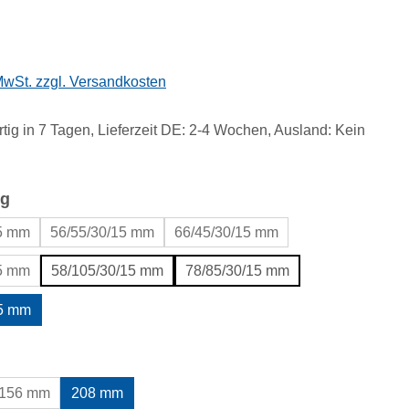
eis:
 MwSt. zzgl. Versandkosten
tig in 7 Tagen, Lieferzeit DE: 2-4 Wochen, Ausland: Kein
auswählen
g
15 mm
56/55/30/15 mm
66/45/30/15 mm
15 mm
58/105/30/15 mm
78/85/30/15 mm
15 mm
uswählen
156 mm
208 mm