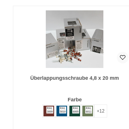
Produktgalerie überspringen
Überlappungsschraube 4,8 x 20 mm
auswählen
Farbe
RAL
RAL
RAL
RAL
+
12
3009
5010
6005
6011