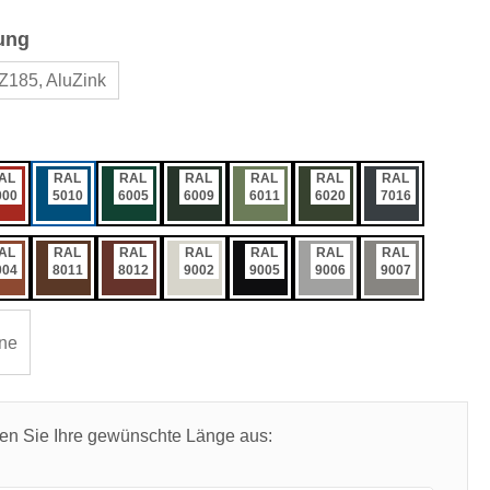
auswählen
ung
Z185, AluZink
ählen
AL
RAL
RAL
RAL
RAL
RAL
RAL
000
5010
6005
6009
6011
6020
7016
AL
RAL
RAL
RAL
RAL
RAL
RAL
004
8011
8012
9002
9005
9006
9007
ne
len Sie Ihre gewünschte Länge aus: