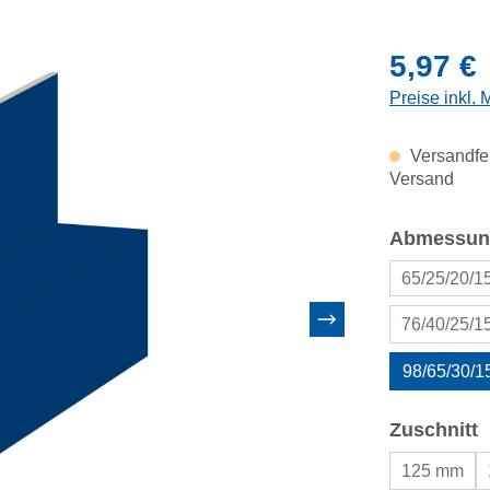
Regulärer Pr
5,97 €
Preise inkl.
Versandfer
Versand
Abmessun
65/25/20/
76/40/25/
98/65/30/
a
Zuschnitt
125 mm