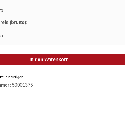
ro
eis (brutto):
ro
In den Warenkorb
tel hinzufügen
mmer:
50001375