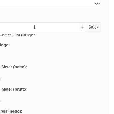
Stück
wischen 1 und 100 liegen
änge:
 Meter (netto):
o
 Meter (brutto):
o
eis (netto):