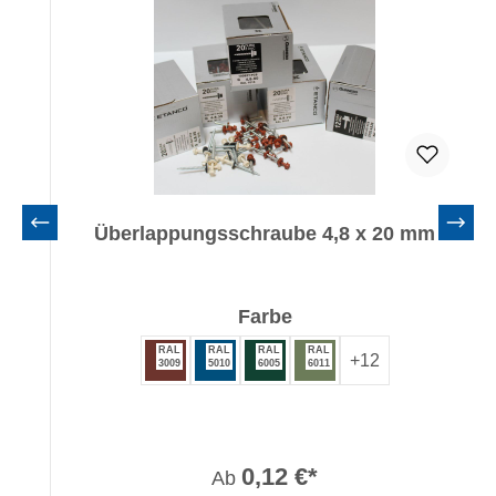
Überlappungsschraube 4,8 x 20 mm
auswählen
Farbe
RAL
RAL
RAL
RAL
+
12
3009
5010
6005
6011
0,12 €*
Ab