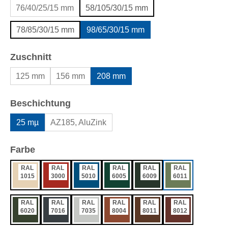
76/40/25/15 mm
58/105/30/15 mm
78/85/30/15 mm
98/65/30/15 mm
auswählen
Zuschnitt
125 mm
156 mm
208 mm
auswählen
Beschichtung
25 mµ
AZ185, AluZink
auswählen
Farbe
RAL
RAL
RAL
RAL
RAL
RAL
1015
3000
5010
6005
6009
6011
RAL
RAL
RAL
RAL
RAL
RAL
6020
7016
7035
8004
8011
8012