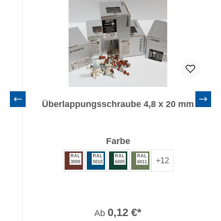
Überlappungsschraube 4,8 x 20 mm
auswählen
Farbe
RAL
RAL
RAL
RAL
+
12
3009
5010
6005
6011
0,12 €*
Ab