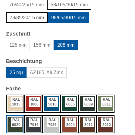
76/40/25/15 mm
58/105/30/15 mm
78/85/30/15 mm
98/65/30/15 mm
auswählen
Zuschnitt
125 mm
156 mm
208 mm
auswählen
Beschichtung
25 mµ
AZ185, AluZink
auswählen
Farbe
RAL
RAL
RAL
RAL
RAL
RAL
1015
3000
5010
6005
6009
6011
RAL
RAL
RAL
RAL
RAL
RAL
6020
7016
7035
8004
8011
8012