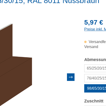
65/30/15, RAL 8011 Nussbraun
Regulärer Pr
5,97 €
Preise inkl.
Versandfer
Versand
Abmessun
65/25/20/
76/40/25/
98/65/30/
a
Zuschnitt