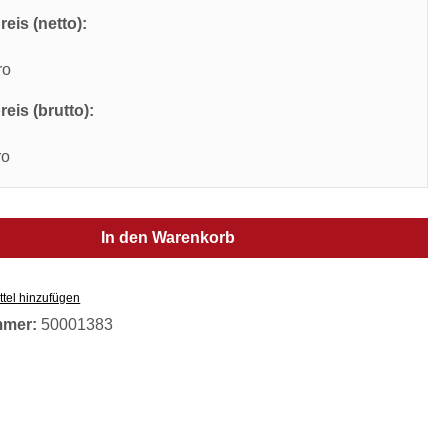
eis (netto):
ro
eis (brutto):
ro
In den Warenkorb
tel hinzufügen
mmer:
50001383