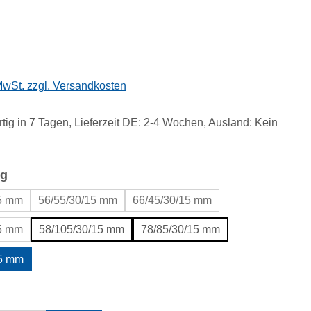
eis:
 MwSt. zzgl. Versandkosten
tig in 7 Tagen, Lieferzeit DE: 2-4 Wochen, Ausland: Kein
auswählen
g
15 mm
56/55/30/15 mm
66/45/30/15 mm
15 mm
58/105/30/15 mm
78/85/30/15 mm
15 mm
uswählen