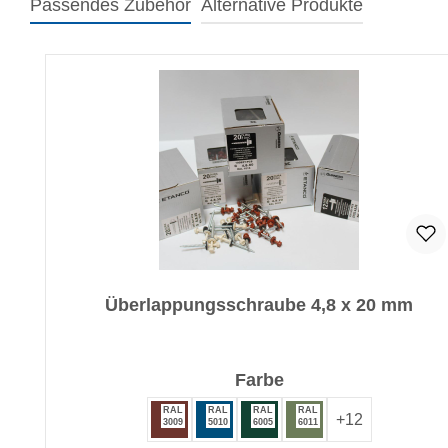
Passendes Zubehör
Alternative Produkte
Produktgalerie überspringen
Überlappungsschraube 4,8 x 20 mm
auswählen
Farbe
RAL
RAL
RAL
RAL
+
12
3009
5010
6005
6011