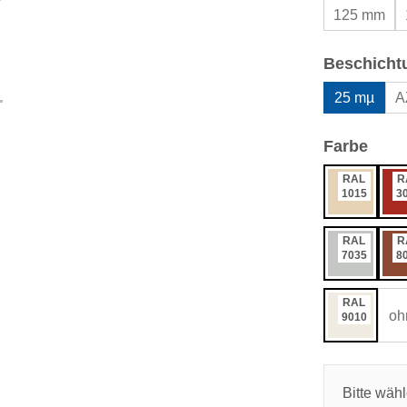
125 mm
Beschicht
25 mµ
A
ausw
Farbe
RAL
R
1015
3
RAL
R
7035
8
RAL
oh
9010
Bitte wäh