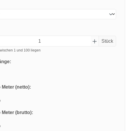
Stück
wischen 1 und 100 liegen
änge:
 Meter (netto):
o
 Meter (brutto):
o