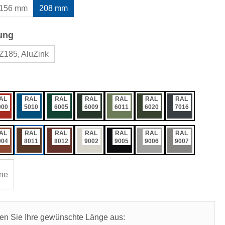
156 mm
208 mm
auswählen
ung
Z185, AluZink
ählen
AL
RAL
RAL
RAL
RAL
RAL
RAL
000
5010
6005
6009
6011
6020
7016
AL
RAL
RAL
RAL
RAL
RAL
RAL
004
8011
8012
9002
9005
9006
9007
ne
len Sie Ihre gewünschte Länge aus: