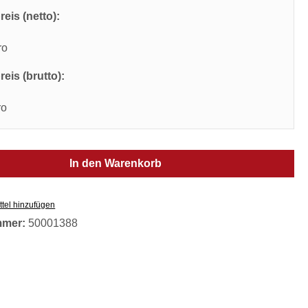
eis (netto):
ro
eis (brutto):
ro
In den Warenkorb
tel hinzufügen
mmer:
50001388