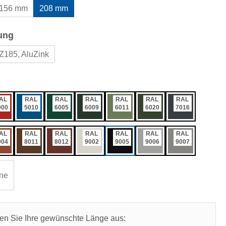
156 mm
208 mm
auswählen
ung
Z185, AluZink
ählen
AL
RAL
RAL
RAL
RAL
RAL
RAL
000
5010
6005
6009
6011
6020
7016
AL
RAL
RAL
RAL
RAL
RAL
RAL
004
8011
8012
9002
9005
9006
9007
ne
len Sie Ihre gewünschte Länge aus: