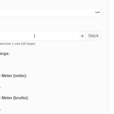
Stück
wischen 1 und 100 liegen
änge:
 Meter (netto):
o
 Meter (brutto):
o