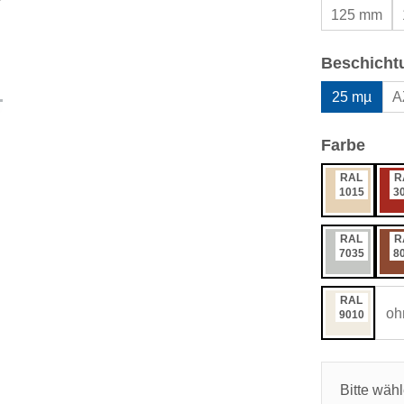
125 mm
Beschicht
25 mµ
A
ausw
Farbe
RAL
R
1015
3
RAL
R
7035
8
RAL
oh
9010
Bitte wäh