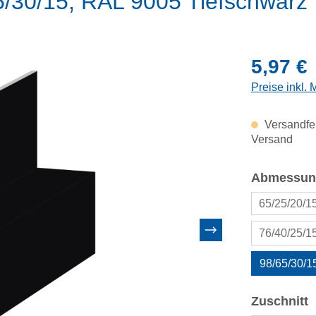
5/30/15, RAL 9005 Tiefschwarz
Regulärer Pr
5,97 €
Preise inkl.
Versandfer
Versand
Abmessun
65/25/20/
76/40/25/
98/65/30/
a
Zuschnitt