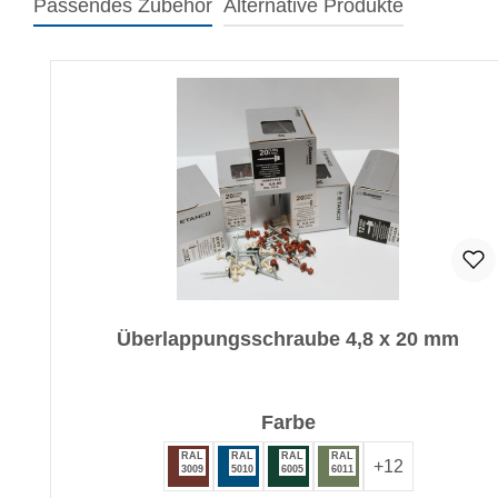
Passendes Zubehör
Alternative Produkte
Produktgalerie überspringen
Überlappungsschraube 4,8 x 20 mm
auswählen
Farbe
RAL
RAL
RAL
RAL
+
12
3009
5010
6005
6011