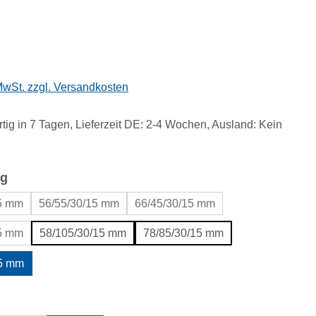
eis:
 MwSt. zzgl. Versandkosten
tig in 7 Tagen, Lieferzeit DE: 2-4 Wochen, Ausland: Kein
auswählen
g
15 mm
56/55/30/15 mm
66/45/30/15 mm
15 mm
58/105/30/15 mm
78/85/30/15 mm
15 mm
uswählen