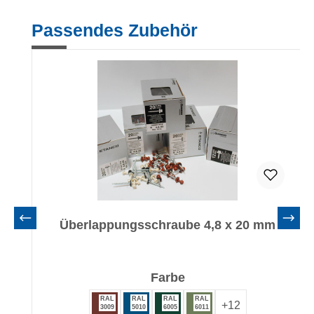
Produktgalerie überspringen
Passendes Zubehör
Überlappungsschraube 4,8 x 20 mm
auswählen
Farbe
RAL
RAL
RAL
RAL
+
12
3009
5010
6005
6011