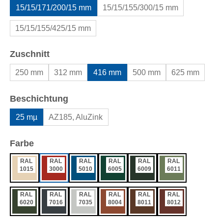
15/15/171/200/15 mm
15/15/155/300/15 mm
15/15/155/425/15 mm
auswählen
Zuschnitt
250 mm
312 mm
416 mm
500 mm
625 mm
auswählen
Beschichtung
25 mµ
AZ185, AluZink
auswählen
Farbe
RAL
RAL
RAL
RAL
RAL
RAL
1015
3000
5010
6005
6009
6011
RAL
RAL
RAL
RAL
RAL
RAL
6020
7016
7035
8004
8011
8012