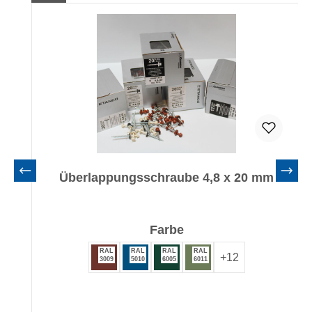
Überlappungsschraube 4,8 x 20 mm
auswählen
Farbe
RAL
RAL
RAL
RAL
+
12
3009
5010
6005
6011