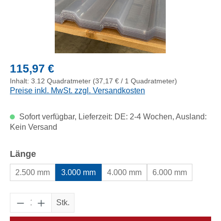
Regulärer Preis:
115,97 €
Inhalt:
3.12 Quadratmeter
(37,17 € / 1 Quadratmeter)
Preise inkl. MwSt. zzgl. Versandkosten
Sofort verfügbar, Lieferzeit: DE: 2-4 Wochen, Ausland:
Kein Versand
auswählen
Länge
2.500 mm
3.000 mm
4.000 mm
6.000 mm
Produkt Anzahl: Gib den gewünschten Wert e
Stk.