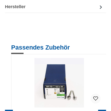
Hersteller
Produktgalerie überspringen
Passendes Zubehör