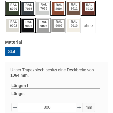
RAL
RAL
RAL
RAL
RAL
RAL
7035
8011
6020
7016
8004
8012
RAL
RAL
RAL
RAL
RAL
ohne
9002
9007
9010
9005
9006
auswählen
Material
Stahl
Unser Trapezblech besitzt eine Deckbreite von
1064 mm.
Längen
I
Länge:
mm