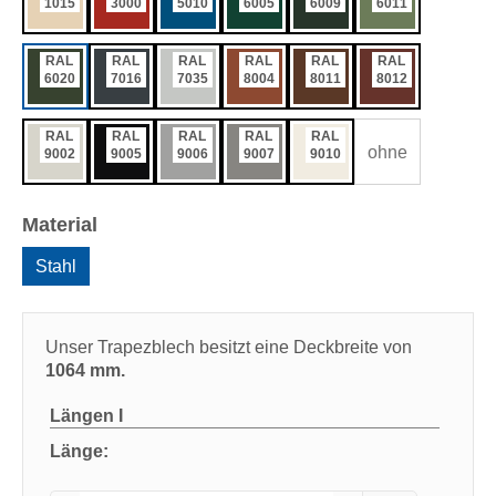
1015
3000
5010
6005
6009
6011
RAL
RAL
RAL
RAL
RAL
RAL
6020
7016
7035
8004
8011
8012
RAL
RAL
RAL
RAL
RAL
ohne
9002
9005
9006
9007
9010
auswählen
Material
Stahl
Unser Trapezblech besitzt eine Deckbreite von
1064 mm.
Längen
I
Länge: