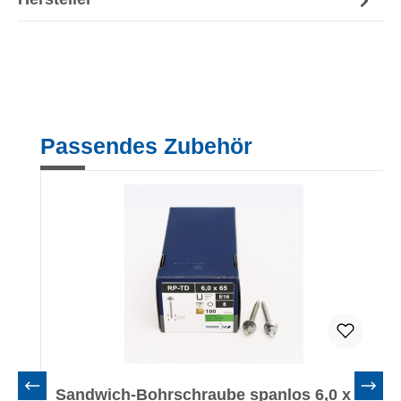
Produktgalerie überspringen
Passendes Zubehör
Sandwich-Bohrschraube spanlos 6,0 x 65