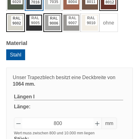
6020
7035
8004
8011
7016
8012
RAL
RAL
RAL
RAL
RAL
ohne
9005
9007
9010
9002
9006
auswählen
Material
Stahl
Unser Trapezblech besitzt eine Deckbreite von
1064 mm.
Längen
I
Länge:
mm
Wert muss zwischen 800 und 10.000 mm liegen
Stück: