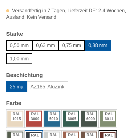
Versandfertig in 7 Tagen, Lieferzeit DE: 2-4 Wochen,
Ausland: Kein Versand
auswählen
Stärke
0,50 mm
0,63 mm
0,75 mm
0,88 mm
1,00 mm
auswählen
Beschichtung
25 mµ
AZ185, AluZink
auswählen
Farbe
RAL
RAL
RAL
RAL
RAL
RAL
1015
3000
5010
6005
6009
6011
RAL
RAL
RAL
RAL
RAL
RAL