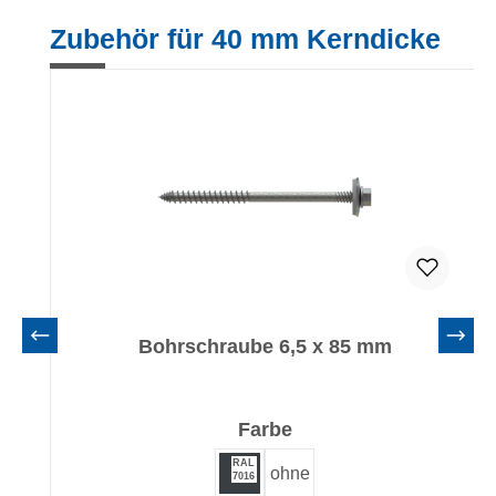
Produktgalerie überspringen
Zubehör für 40 mm Kerndicke
Bohrschraube 6,5 x 85 mm
auswählen
Farbe
RAL
ohne
7016