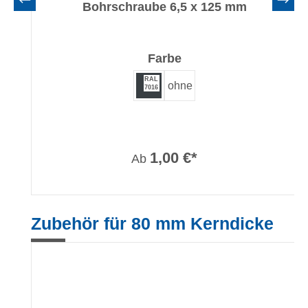
Bohrschraube 6,5 x 125 mm
auswählen
Farbe
RAL
ohne
7016
1,00 €*
Ab
Produktgalerie überspringen
Zubehör für 80 mm Kerndicke