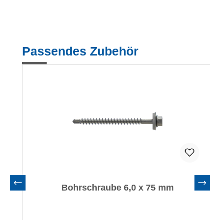
Produktgalerie überspringen
Passendes Zubehör
Bohrschraube 6,0 x 75 mm