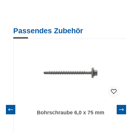
Produktgalerie überspringen
Passendes Zubehör
Bohrschraube 6,0 x 75 mm