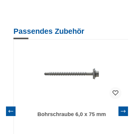
Produktgalerie überspringen
Passendes Zubehör
Bohrschraube 6,0 x 75 mm