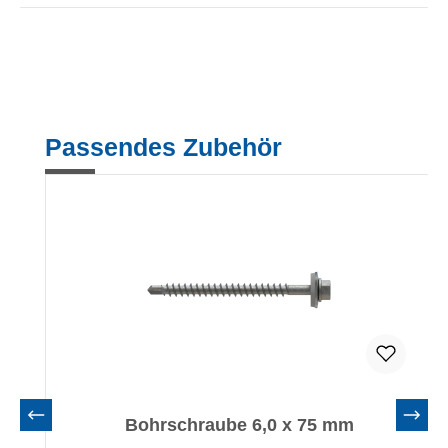
Produktgalerie überspringen
Passendes Zubehör
Bohrschraube 6,0 x 75 mm