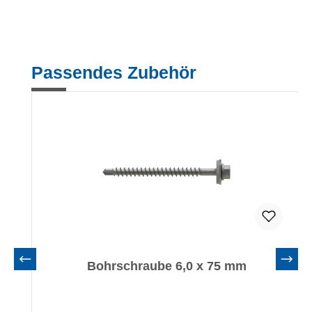
Produktgalerie überspringen
Passendes Zubehör
Bohrschraube 6,0 x 75 mm