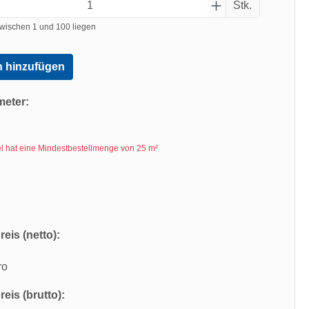
Stk.
wischen 1 und 100 liegen
 hinzufügen
meter:
kel hat eine Mindestbestellmenge von 25 m²
eis (netto):
ro
eis (brutto):