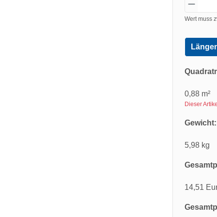
Wert muss z
Längen
Quadrat
0,88 m²
Dieser Arti
Gewicht:
5,98 kg
Gesamtpr
14,51 Eu
Gesamtpr