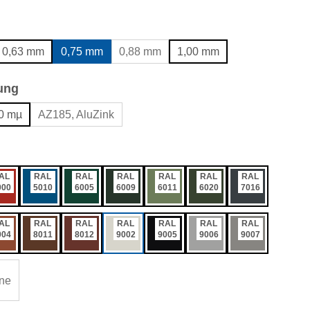
wählen
0,63 mm
0,75 mm
0,88 mm
1,00 mm
auswählen
ung
0 mµ
AZ185, AluZink
ählen
AL
RAL
RAL
RAL
RAL
RAL
RAL
000
5010
6005
6009
6011
6020
7016
AL
RAL
RAL
RAL
RAL
RAL
RAL
004
8011
8012
9002
9005
9006
9007
ne