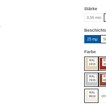
aus
Stärke
0,50 mm
Beschicht
25 mµ
5
ausw
Farbe
RAL
R
1015
3
RAL
R
7035
8
RAL
oh
9010