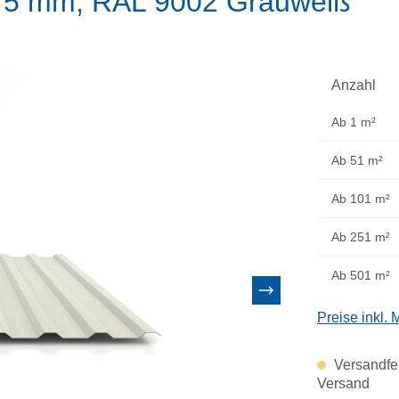
,75 mm, RAL 9002 Grauweiß
Anzahl
Ab
1 m²
Ab
51 m²
Ab
101 m²
Ab
251 m²
Ab
501 m²
Preise inkl.
Versandfer
Versand