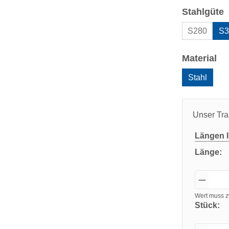
a
Stahlgüte
S280
S3
au
Material
Stahl
Unser Tra
Längen
I
Länge:
Wert muss z
Stück: