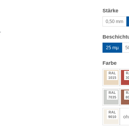
aus
Stärke
0,50 mm
Beschicht
25 mµ
5
ausw
Farbe
RAL
R
1015
3
RAL
R
7035
8
RAL
oh
9010