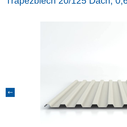
Trapezblech 20/125 Dach, 0
Bildergalerie überspringen