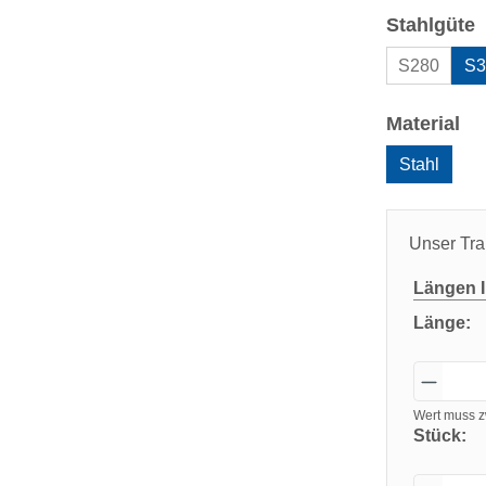
a
Stahlgüte
S280
S3
au
Material
Stahl
Unser Tra
Längen
I
Länge:
Wert muss z
Stück: