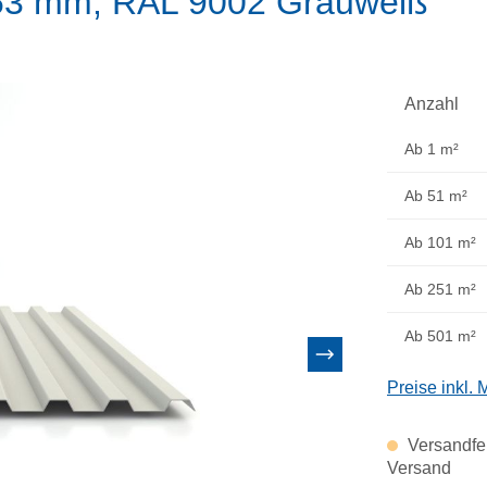
,63 mm, RAL 9002 Grauweiß
Anzahl
Ab
1 m²
Ab
51 m²
Ab
101 m²
Ab
251 m²
Ab
501 m²
Preise inkl.
Versandfer
Versand