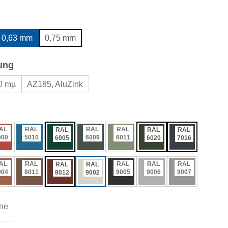
wählen
0,63 mm
0,75 mm
auswählen
ung
0 mµ
AZ185, AluZink
ählen
AL
RAL
RAL
RAL
RAL
RAL
RAL
000
5010
6009
6011
6005
6020
7016
AL
RAL
RAL
RAL
RAL
RAL
RAL
004
8011
9005
9006
9007
8012
9002
ne