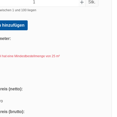
Stk.
wischen 1 und 100 liegen
 hinzufügen
meter:
kel hat eine Mindestbestellmenge von 25 m²
eis (netto):
ro
eis (brutto):