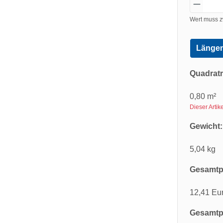
Wert muss z
Längen
Quadrat
0,80 m²
Dieser Arti
Gewicht:
5,04 kg
Gesamtpr
12,41 Eu
Gesamtpr