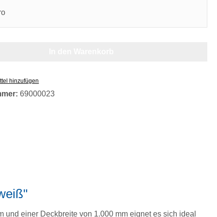
ro
In den Warenkorb
tel hinzufügen
mmer:
69000023
weiß"
m und einer Deckbreite von 1.000 mm eignet es sich ideal