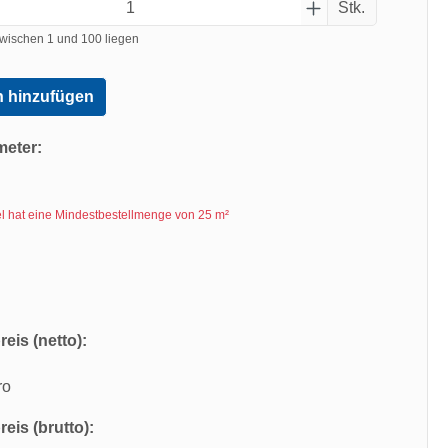
Stk.
wischen 1 und 100 liegen
 hinzufügen
meter:
kel hat eine Mindestbestellmenge von 25 m²
eis (netto):
ro
eis (brutto):