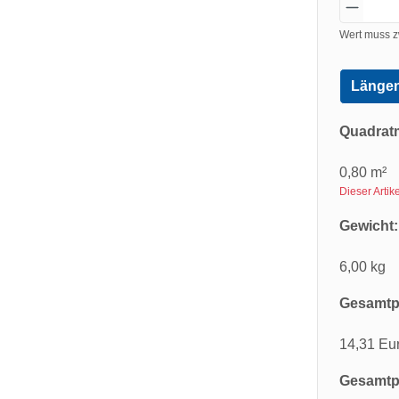
Wert muss z
Längen
Quadrat
0,80 m²
Dieser Arti
Gewicht:
6,00 kg
Gesamtpr
14,31 Eu
Gesamtpr