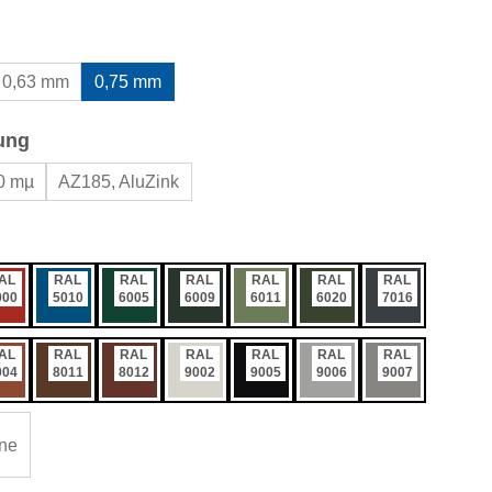
wählen
0,63 mm
0,75 mm
auswählen
ung
0 mµ
AZ185, AluZink
ählen
AL
RAL
RAL
RAL
RAL
RAL
RAL
000
5010
6005
6009
6011
6020
7016
AL
RAL
RAL
RAL
RAL
RAL
RAL
004
8011
8012
9002
9005
9006
9007
ne