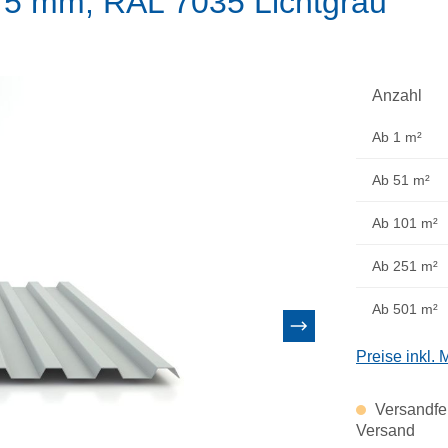
75 mm, RAL 7035 Lichtgrau
Anzahl
Ab
1 m²
Ab
51 m²
Ab
101 m²
Ab
251 m²
Ab
501 m²
Preise inkl.
Versandfer
Versand