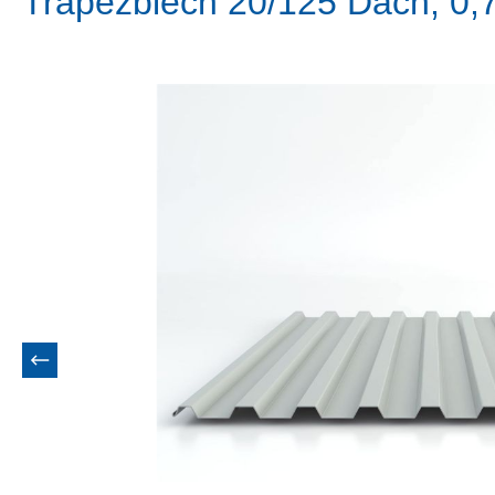
Trapezblech 20/125 Dach, 0,
Bildergalerie überspringen