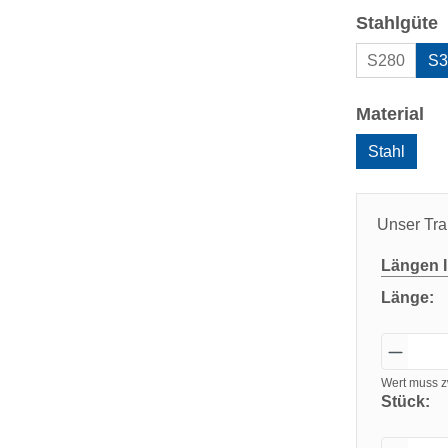
a
Stahlgüte
S280
S3
au
Material
Stahl
Unser Tra
Längen
I
Länge:
Wert muss z
Stück: