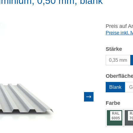
uminium, 0,50 mm, blank
Preis auf A
Preise inkl.
aus
Stärke
0,35 mm
Oberfläch
Blank
Gl
ausw
Farbe
RAL
R
6005
7