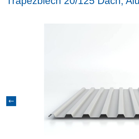
Trapezblech 20/125 Dach, Al
Bildergalerie überspringen