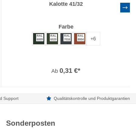
Kalotte 41/32
auswählen
Farbe
RAL
RAL
RAL
RAL
+
6
6009
6020
7016
8004
0,31 €*
Ab
d Support
Qualitätskontrolle und Produktgarantien
Sonderposten