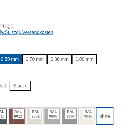
nfrage
 MwSt. zzgl. Versandkosten
wählen
0,50 mm
0,70 mm
0,80 mm
1,00 mm
auswählen
e
att
Stucco
ählen
AL
RAL
RAL
RAL
RAL
RAL
ohne
016
8012
9002
9006
9007
9010