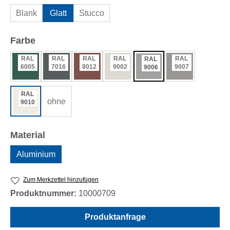
Blank
Glatt
Stucco
auswählen
Farbe
RAL
RAL
RAL
RAL
RAL
RAL
6005
7016
8012
9002
9007
9006
RAL
ohne
9010
auswählen
Material
Aluminium
Zum Merkzettel hinzufügen
Produktnummer:
10000709
Produktanfrage