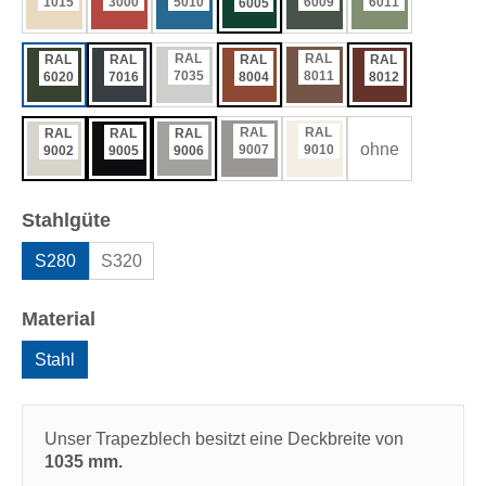
1015
3000
5010
6009
6011
6005
RAL
RAL
RAL
RAL
RAL
RAL
7035
8011
6020
7016
8004
8012
RAL
RAL
RAL
RAL
RAL
ohne
9007
9010
9002
9005
9006
auswählen
Stahlgüte
S280
S320
auswählen
Material
Stahl
Unser Trapezblech besitzt eine Deckbreite von
1035 mm.