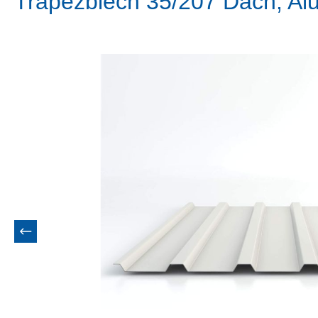
Trapezblech 35/207 Dach, Al
Bildergalerie überspringen