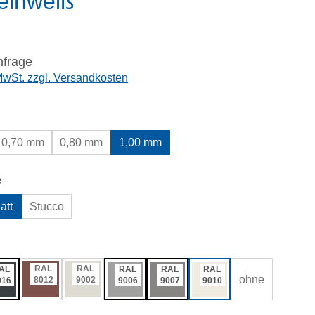
einweiß
nfrage
 MwSt. zzgl. Versandkosten
wählen
0,70 mm
0,80 mm
1,00 mm
auswählen
e
att
Stucco
ählen
RAL
RAL
AL
RAL
RAL
RAL
ohne
8012
9002
016
9006
9007
9010