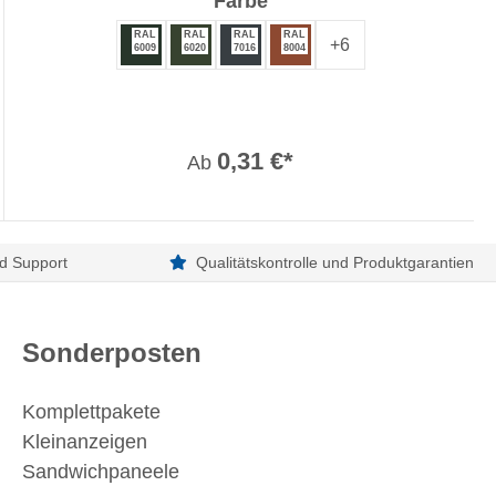
auswählen
Farbe
RAL
RAL
RAL
RAL
+
6
6009
6020
7016
8004
0,31 €*
Ab
d Support
Qualitätskontrolle und Produktgarantien
Sonderposten
Komplettpakete
Kleinanzeigen
Sandwichpaneele