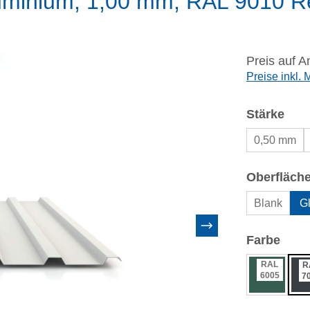
uminium, 1,00 mm, RAL 9010 R
Preis auf A
Preise inkl.
aus
Stärke
0,50 mm
Oberfläch
Blank
Gl
ausw
Farbe
RAL
R
6005
7